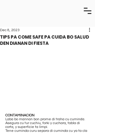
Dec 8, 2023
TIPS PA COME SAFE PA CUIDA BO SALUD
DEN DIANAN DI FIESTA
CONTAMINACION
Laba bo mannan bon prome di traha cu cuminda.
Asegura cu tur cuchiu, forki y cuchara, tabla di 
corta, y superficie ta limpi.
Tene cuminda curu separa di cuminda cu ya ta cla 