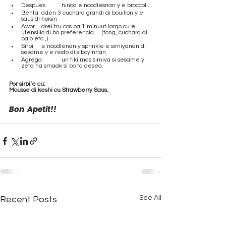
Despues 	hinca e noodlesnan y e broccoli. 
Benta 	aden 3 cuchara grandi di bouillon y e 
saus di hoisin 
Awor 	drei tru cos pa 1 minuut largo cu e 
utensilio di bo preferencia 	(tong, cuchara di 
palo etc.,) 
Sirbi 	e noodlenan y sprinkle e simiyanan di 
sesame y e resto di siboyinnan
Agrega 	un tiki mas simiya si sesame y 
zeta na smaak si bo ta desea.
Por sirbi’e cu:
Mousse di keshi cu Strawberry Saus.
Bon  Apetit!!
See All
Recent Posts