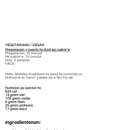
VEGETARIANO / VEGAN
Preparacion y cuanto ta dura pa cushin’e
Preparacion: 10 minuut
Pa cushin’e: 10 minuut
Sirbi: 2 persona
FACIL
Nota: Shiitake mushroom ta duna bo cuminda un 
textura di ta “carni” y sabor na e Stri Fry aki.
Nutricion pa porcion ta:
624 cal    
14 gram vet
105 gram carbs
8 gram fibra
25 gram proteina
17 gram sucu
Ingredientenan: