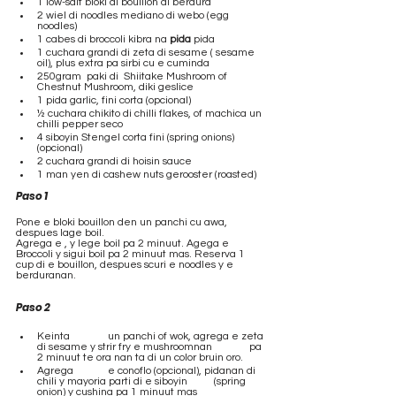
1 low-salt bloki di bouillon di berdura 
2 wiel di noodles mediano di webo (egg 
noodles)
1 cabes di broccoli kibra na 
pida
 pida 
1 cuchara grandi di zeta di sesame ( sesame 
oil), plus extra pa sirbi cu e cuminda
250gram  paki di  Shiitake Mushroom of 
Chestnut Mushroom, diki geslice
1 pida garlic, fini corta (opcional)
½ cuchara chikito di chilli flakes, of machica un 
chilli pepper seco  
4 siboyin Stengel corta fini (spring onions) 
(opcional)
2 cuchara grandi di hoisin sauce
1 man yen di cashew nuts gerooster (roasted)
Paso 1
Pone e bloki bouillon den un panchi cu awa, 
despues lage boil.	
Agrega e , y lege boil pa 2 minuut. Agega e 
Broccoli y sigui boil pa 2 minuut mas. Reserva 1 
cup di e bouillon, despues scuri e noodles y e 
berduranan.
Paso 2 
Keinta 	un panchi of wok, agrega e zeta 
di sesame y strir fry e mushroomnan 	pa 
2 minuut te ora nan ta di un color bruin oro.
Agrega 	e conoflo (opcional), pidanan di 
chili y mayoria parti di e siboyin 	(spring 
onion) y cushina pa 1 minuut mas