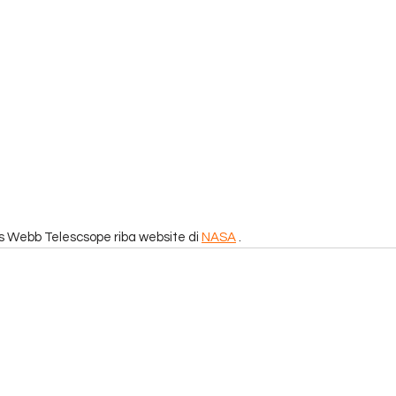
Webb Telescsope riba website di 
NASA
 .