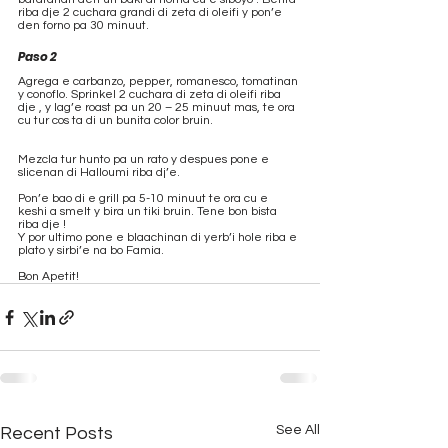
riba dje 2 cuchara grandi di zeta di oleifi y pon’e 
den forno pa 30 minuut.
Paso 2
Agrega e carbanzo, pepper, romanesco, tomatinan 
y conoflo. Sprinkel 2 cuchara di zeta di oleifi riba 
dje , y lag’e roast pa un 20 – 25 minuut mas, te ora 
cu tur cos ta di un bunita color bruin. 
Mezcla tur hunto pa un rato y despues pone e 
slicenan di Halloumi riba dj’e.
Pon’e bao di e grill pa 5-10 minuut te ora cu e 
keshi a smelt y bira un tiki bruin. Tene bon bista 
riba dje !
Y por ultimo pone e blaachinan di yerb’i hole riba e 
plato y sirbi’e na bo Famia. 
Bon Apetit!
See All
Recent Posts