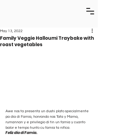
May 13, 2022
Family Veggie Halloumi Traybake with
roast vegetables
Awe nos ta presenta un dushi plato specialmente 
pa dia di Famia, honrando nos Tata y Mama, 
rumannan y e privilegio di tin un famia y cuanto 
balor e tempo hunto cu famia ta nifica.
Feliz dia di Famia.