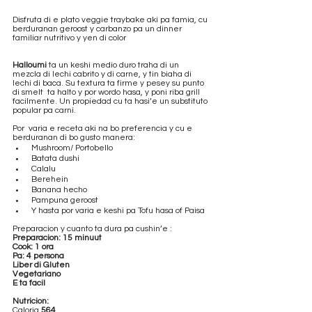
Disfruta di e plato veggie traybake aki pa famia, cu 
berduranan geroost y carbanzo pa un dinner 
familiar nutritivo y yen di color 
Halloumi 
ta un keshi medio duro traha di un 
mezcla di lechi cabrito y di carne, y tin biaha di 
lechi di baca. Su textura ta firme y pesey su punto 
di smelt  ta halto y por wordo hasa, y poni riba grill 
facilmente. Un propiedad cu ta hasi’e un substituto 
popular pa carni.
Por  varia e receta aki na bo preferencia y cu e 
berduranan di bo gusto manera: 
 Mushroom/ Portobello
 Batata dushi
 Calalu
 Berehein
 Banana hecho
 Pampuna geroost 
 Y hasta por varia e keshi pa Tofu hasa of Paisa
Preparacion y cuanto ta dura pa cushin’e : 
Preparacion: 15 minuut
Cook: 1 ora
Pa: 4 persona
Liber di Gluten
Vegetariano
E ta facil
Nutricion:
Caloria 
564