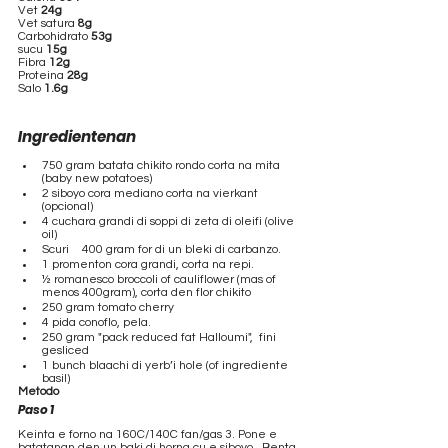
Vet 
24g
Vet satura 
8g
Carbohidrato 
53g
sucu 
15g
Fibra 
12g
Proteina 
28g
Salo 
1.6g
Ingredientenan
750 gram batata chikito rondo corta na mita 
(baby new potatoes) 
2 siboyo cora mediano corta na vierkant 
(opcional) 
4 cuchara grandi di soppi di zeta di oleifi (olive 
oil)
Scuri 	400 gram for di un bleki di carbanzo.
1 promenton cora grandi, corta na repi.
½ romanesco broccoli of cauliflower (mas of 
menos 400gram), corta den flor chikito 
250 gram tomato cherry 
4 pida conoflo, pela. 
250 gram "pack reduced fat Halloumi",  fini 
gesliced
1 bunch blaachi di yerb’i hole (of ingrediente 
basil) 
Metodo
Paso 1
Keinta e forno na 160C/140C fan/gas 3. Pone e 
batatanan den un baki di horna cu e siboyo . Benta 