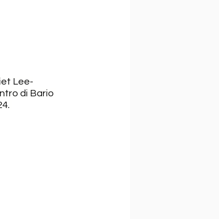
iet Lee-
ro di Bario 
4. 