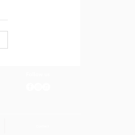
evista di Dia cu
nda Noël
Follow us
Contact