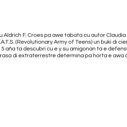
cu Aldrich F. Croes pa awe tabata cu autor Claudia
.T.S. (Revolutionary Army of Teens) un buki di cienc
15 aña ta descubri cu e y su amigonan ta e defensa 
rasa di extraterrestre determina pa horta e awa d