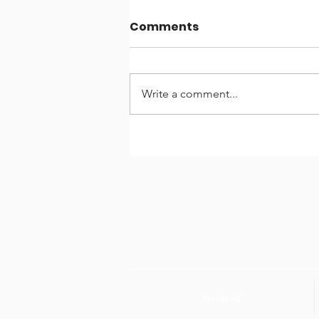
Comments
Write a comment...
Entrevista di Dia cu
Danilo Werleman
Weekend