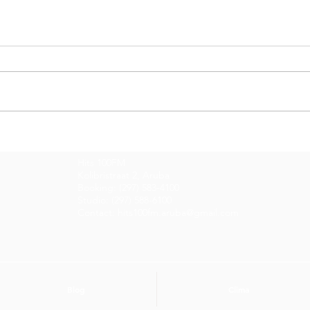
Entrevista di Dia cu
Entr
Gidrich Bislik y Giovani
Gle
Hits 100FM
Anthony
Kolibristraat 2, Aruba
Booking: (297) 583-4100
Studio: (297) 588-6100
Contact: hits100fm.aruba@gmail.com
Blog
Clima