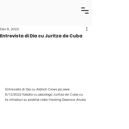
Dec 8, 2022
Entrevista di Dia cu Juritza de Cuba
Entrevista di Dia cu Aldrich Croes pa awe 
8/12/2022 tabata cu psicologo Juritza de Cuba cu 
ta introduci su praktijk nobo Healing Essence Aruba