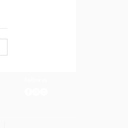
evista di Dia cu
nda Noël
Follow us