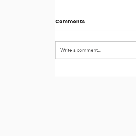
Comments
Write a comment...
Entrevista di Dia cu
Danilo Werleman