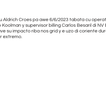
cu Aldrich Croes pa awe 6/6/2023 tabata cu operat
Koolman y supervisor billing Carlos Besaril di N
e su impacto riba nos grid y e uzo di coriente dur
r extremo.