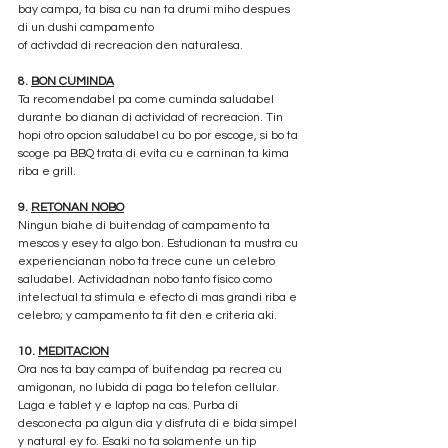
bay campa, ta bisa cu nan ta drumi miho despues 
di un dushi campamento 
of activdad di recreacion den naturalesa.
8. 
BON CUMINDA
Ta recomendabel pa come cuminda saludabel 
durante bo dianan di actividad of recreacion. Tin 
hopi otro opcion saludabel cu bo por escoge, si bo ta 
scoge pa BBQ trata di evita cu e carninan ta kima 
riba e grill.
9. 
RETONAN NOBO
Ningun biahe di buitendag of campamento ta 
mescos y esey ta algo bon. Estudionan ta mustra cu 
experiencianan nobo ta trece cune un celebro 
saludabel. Actividadnan nobo tanto fisico como 
intelectual ta stimula e efecto di mas grandi riba e 
celebro; y campamento ta fit den e criteria aki.
10. 
MEDITACION
Ora nos ta bay campa of buitendag pa recrea cu 
amigonan, no lubida di paga bo telefon cellular. 
Laga e tablet y e laptop na cas. Purba di 
desconecta pa algun dia y disfruta di e bida simpel 
y natural ey fo. Esaki no ta solamente un tip 