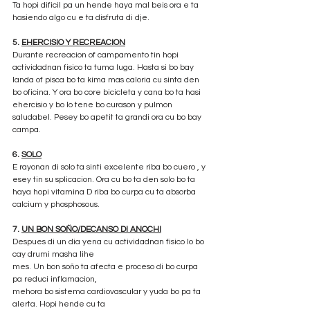
Ta hopi dificil pa un hende haya mal beis ora e ta 
hasiendo algo cu e ta disfruta di dje.
5. 
EHERCISIO Y RECREACION
Durante recreacion of campamento tin hopi 
actividadnan fisico ta tuma luga. Hasta si bo bay 
landa of pisca bo ta kima mas caloria cu sinta den 
bo oficina. Y ora bo core bicicleta y cana bo ta hasi 
ehercisio y bo lo tene bo curason y pulmon 
saludabel. Pesey bo apetit ta grandi ora cu bo bay 
campa.
6. 
SOLO
E rayonan di solo ta sinti excelente riba bo cuero , y 
esey tin su splicacion. Ora cu bo ta den solo bo ta 
haya hopi vitamina D riba bo curpa cu ta absorba 
calcium y phosphosous.
7. 
UN BON SOÑO/DECANSO DI ANOCHI
Despues di un dia yena cu actividadnan fisico lo bo 
cay drumi masha lihe
mes. Un bon soño ta afecta e proceso di bo curpa 
pa reduci inflamacion,
mehora bo sistema cardiovascular y yuda bo pa ta 
alerta. Hopi hende cu ta