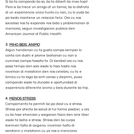
Si bo ta campando bo so, bo ta diberti bo mes hopi! 
Pero si bo trece un amigo of un famia, bo lo disfruta 
di un experiencia unico hunto cu nan, cu lo yuda bo 
pa keda mantene un relacion feliz. Ora cu nos 
socialisa nos ta expande nos bida y problemanan di 
memoria, segun investigacion publica den 
American Journal of Public Health.
3. 
MIHO BEIS, ANIMO
Algun hendenan cu ta gusta campa semper lo 
conta con dushi e prome biahanan cu nan a 
cuminsa campa tawata ta. Di berdad ora cu nos 
pasa tempo den solo esaki lo hisa hasta nos 
nivelnan di melatonin den nos celebro, cu ta e 
kimico cu ta laga bo sinti cansa y deprimi, pues 
campando esaki ta dunabo e oportunidad di 
experencia diferente animo y beis durante bo trip.
4. 
MENOS STRESS
Campamento ta permiti bo pa deal cu e stress. 
Stress por afecta bo salud di tur forma posibel, y ora 
cu bo hasi ehercisio y weganan fisico den aire liber 
esaki ta baha e stress. Stress den bo curpa 
kiermen falta di oxigeno; nivelnan halto di 
serotonin y melatonin cu ya nos a menciona.