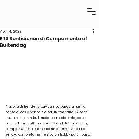
Apr 14, 2022
E 10 Benficionan di Campamento of
Buitendag
Mayoria di hende ta bay campa pasobra nan ta 
cansa di cas y nan ta cla pa un aventura. Si bo ta 
gusta sali pa un buitendag, core bicicleta, cana, 
core of hasi cualkier otro actividad den aire liber, 
campamento ta ofrece bo un alternativa pa bo 
enfoka completamente riba un hobby pa un par di 