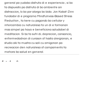
general pa yudabo disfruta di e experiencia ; si bo 
ta dispuesto pa disfruta di bo ambiente sin 
distraccion, lo bo por alarga bo bida. Jon Kabat-Zinn 
fundador di e programa Mindfulness-Based Stress 
Reduction , ta kere cu pagando bo cellular y 
intercambia cu naturalesa ta un di e formanan 
mas simpel pa haya e beneficiona saludabel di 
meditacion. Si bo ta sufri di; deprecion, cansancio, 
enfermedadnan di curason of hasta alergianan, e 
studio aki ta mustra cu sali cu amigonan pa 
recreacion den naturalesa of campamento ta 
mehora bo salud en general.
See All
Recent Posts