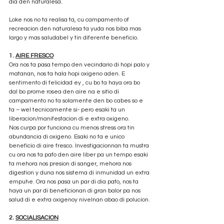
dia den naturalesa.
Loke nos no ta realisa ta, cu campamento of 
recreacion den naturalesa ta yuda nos biba mas 
largo y mas saludabel y tin diferente beneficio.
1. 
AIRE FRESCO
Ora nos ta pasa tempo den vecindario di hopi palo y 
matanan, nos ta hala hopi oxigeno aden. E 
sentimento di felicidad ey , cu bo ta haya ora bo 
dal bo prome rosea den aire na e sitio di 
campamento no ta solamente den bo cabes so e 
ta – wel tecnicamente si- pero esaki ta un 
liberacion/manifestacion di e extra oxigeno.
Nos curpa por funciona cu menos stress ora tin 
abundancia di oxigeno. Esaki no ta e unico 
beneficio di aire fresco. Investigacionnan ta mustra 
cu ora nos ta pafo den aire liber pa un tempo esaki 
ta mehora nos presion di sanger, mehora nos 
digestion y duna nos sistema di inmunidad un extra 
empuhe. Ora nos pasa un par di dia pafo, nos ta 
haya un par di beneficionan di gran balor pa nos 
salud di e extra oxigenoy nivelnan abao di polucion.
2. 
SOCIALISACION