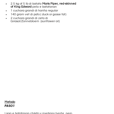
2.5 kg of 5 lb di batata 
Maris Piper, red-skinned 
of King Edward
 pela e batatanan
1 cuchara grandi di hariña regular 
140 gram vet di pato ( duck or goose fat)
2 cuchara grandi di zeta di  
Girasol/Zonnebloem  (sunflower oil)
Metodo
PASO 1
Laga e batatanan chikito y mediano hente, pero 