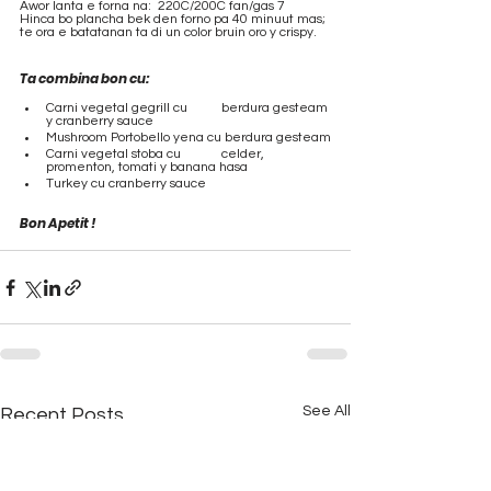
Awor lanta e forna na:  220C/200C fan/gas 7
Hinca bo plancha bek den forno pa 40 minuut mas; 
te ora e batatanan ta di un color bruin oro y crispy.
Ta combina bon cu:
Carni vegetal gegrill cu 	berdura gesteam 
y cranberry sauce
Mushroom Portobello yena cu berdura gesteam
Carni vegetal stoba cu 	celder, 
promenton, tomati y banana hasa
Turkey cu cranberry sauce
Bon Apetit !
See All
Recent Posts