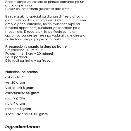
Spaar tempo valioso ora di planea cuminda pa un 
grupo di persona.
Freez bo  batatanan gerooster adelanta.
E receta aki ta special pa dianan di fiesta of pa un 
gran fiesta cu bo kier organiza. Ora cu tin un menu 
amplio y hopi cuminda, no tin mucho tempo pa 
prepara appetizers, cuminda y desertnan pa e 
mesun dia. E receta aki ta perfecto como un 
opcion,pa por ser gefreez pa yuda alivia e stress di 
no tin hopi tempo pa prepara tanto cuminda.
Preparacion y cuanto ta dura pa trah’e
Preparacion: 15 minuut
Pa cushin’e: 1 ora y 20 minuut
Pa: 8 persona
E ta facil pa traha y pa freez
Nutricion: pa porcion
caloria 
417
vet 
20 gram
Vet satura 
6 gram
carbohidrato 
55 gram
sucu 
2 gram
fibra 
4 gram
proteina 
6 gram
Abao	den salo 
0.05 gram
Ingredientenan