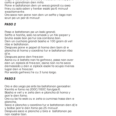
corta e grandinan den mita. 
Pone e batatanan den un weya grandi cu awa 
frieu cu salo aden y herbe esaki pa 6 minuut 
exactamente.
Ora saca nan pone nan den un sefta y laga nan 
scuri pa un par di minuut.
PASO  2
Pasa e batatanan pa un baki grandi.
Sefta e hariña, salo na smaak y un tiki peper y 
bruha esaki bon pa tur cos combina bon. 
Den un cuchara grandi basha e 100 gram di vet 
riba e batatanan.
Despues pone e papel di horna den bom di e 
plancha di horna y coordina tur e batatanan riba 
dj’e. 
Despues pone den freezer.
Asina cu e batata nan ta gefreez, pasa nan over 
den un ziplock di freezer, asina nan no ta seca 
demasiado y den e ziplock esaki ta ocupa menos 
lugar den e freezer.
Por wordo gefreez te cu 3 luna largo.
PASO 3
Ora e dia yega pa sirbi bo batatanan gerooster.
Keinta e forno na 200C/180C fan/gas 6.
Basha e vet y e zeta den e plancha di horna y 
pon’e den forno.
Ora cu bo ta wak cu e zeta a cuminsa hasa den e 
plancha, 
Saca e plancha y coordina tur e batatanan den dj’e 
y bolbe pon’e den forno pa 25 minuut.
Despues saca e plancha y bira e  batatanan pa 
nan rooster bon.