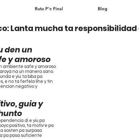
Ruta P'e Final
Blog
co: Lanta mucha ta responsibilidad 
iu den un 
fe y amoroso
 un ambiente safe y amoroso 
aroya na un manera sano. 
 unda e yiu ta biba pa 
 e no ta ferfela lihe y tin 
encion negativo y 
tivo, guia y 
hunto
ependencia di e yiu pa 
yo positivo, ta motiv'e pa 
a sosten pa surpasa 
a pa pasa suficiente 