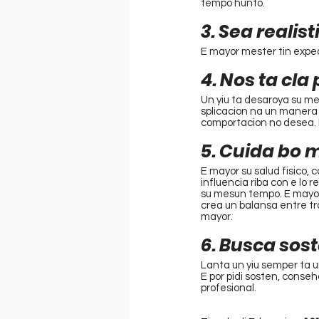
tempo hunto.
3. Sea realist
E mayor mester tin expecta
4. Nos ta cla
Un yiu ta desaroya su m
splicacion na un manera 
comportacion no desea. 
5. Cuida bo 
E mayor su salud fisico, 
influencia riba con e lo 
su mesun tempo. E mayor 
crea un balansa entre tr
mayor.
6. Busca sos
Lanta un yiu semper ta un
E por pidi sosten, conseh
profesional.