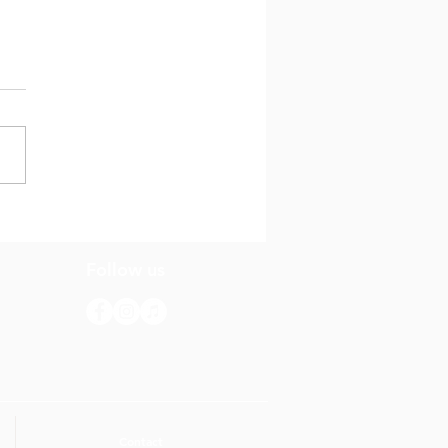
evista di Dia cu
nda Noël
Follow us
Contact