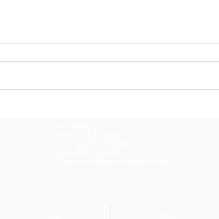
Entrevista di Dia cu
Entr
Gidrich Bislik y Giovani
Gle
Hits 100FM
Anthony
Kolibristraat 2, Aruba
Booking: (297) 583-4100
Studio: (297) 588-6100
Contact: hits100fm.aruba@gmail.com
Blog
Clima