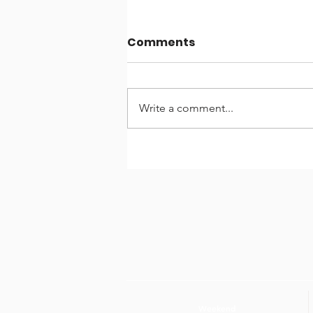
Comments
Write a comment...
Entrevista di Dia cu
Danilo Werleman
Weekend