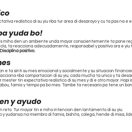
ico
tiva realistico di su yiu riba tur area di desaroyo y cu ta pas na e e
 pa yuda bo!
es miho den un ambiente unda mayor conscientemente ta pone reg
cla, ta reacciona adecuadamente, responsabel y positivo ora e yiu 
Disciplina positivo.
mes
con e ta sinti su mes emocional y socialmente y su situacion financier
reacciona riba comportacion di su yiu; cada mucha ta unico y ta des
mester tin expectativa realistico di su mes y di e otro mayor. Hopi 
abou, famia y tempo pa bo mes. Tambe ta necesario pa tene un bon r
ten y ayudo
 reto. Tur mayor tin e miho intencion den lantamento di su yiu.
o y yudansa na miembro di famia, bishita, colega, hende di misa, lide