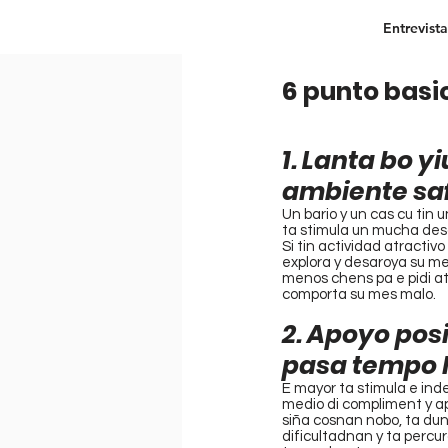
Entrevista
6 punto basi
1. Lanta bo y
ambiente sa
Un bario y un cas cu tin
ta stimula un mucha des
Si tin actividad atractivo
explora y desaroya su mes,
menos chens pa e pidi at
comporta su mes malo.
2. Apoyo posi
pasa tempo 
E mayor ta stimula e ind
medio di compliment y apo
siña cosnan nobo, ta dun
dificultadnan y ta percur