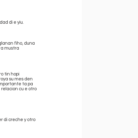
dad di e yiu.
lanan fiho, duna 
ta mustra 
o tin hopi 
aroya su mes den 
importante ta pa 
elacion cu e otro 
r di creche y otro 