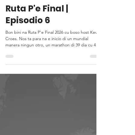
Jun 10
Ruta P'e Final |
Episodio 6
Bon bini na Ruta P'e Final 2026 cu boso host Kevin
Croes. Nos ta para na e inicio di un mundial
manera ningun otro, un marathon di 39 dia cu 48
team y 104 partido. Den Episodio 6: ✅ Awe nos
roadtrip ta hiba nos ful rond merca. ✅ Ser conoci
cu Grupo I y J 👀 Un poco trivia Un gradicimento
special na nos partnernan: 🏦 Caribbean
Mercantile Bank 🔔 Taco Bell ⛽️ Citgo Wayaca 👟
Mario's Sportshop 🛒 Ling & Sons Food Market