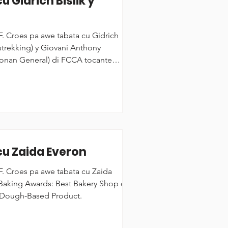
u Gidrich Bislik y
 F. Croes pa awe tabata cu Gidrich
strekking) y Giovani Anthony
ntonan General) di FCCA tocante
bi den bo Man”.
 cu Zaida Everon
 F. Croes pa awe tabata cu Zaida
Baking Awards: Best Bakery Shop of
r Dough-Based Product.