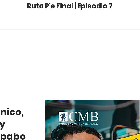
Ruta P'e Final | Episodio 7
nico,
y
 pabo