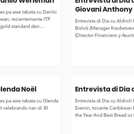
 Danilo Werleman
Entrevista di Dia c
Giovani Anthony
roes pa awe tabata cu Danilo
ente ITP
Entrevista di Dia cu Aldrich
 gold standard den
Bislick (Manager Kredietver
t Services DNV ISO/IEC 27001.
(Director Financiero y Asu
lansamento di campaña “Ya
Glenda Noël
Entrevista di Dia
roes pa awe tabata cu Glenda
Entrevista di Dia cu Aldrich
ft celebrando nan di 30
Everon, tocante Caribbean 
the Year And Best Bread o