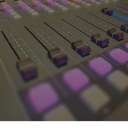
HITS 100FM
,
 OF THE HITS.